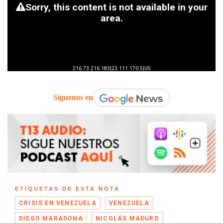
Síguenos en
ETIQUETAS DE ESTA NOTA
CRISIS EN VENEZUELA
VENEZUELA
DIEGO MARADONA
NICOLÁS MADURO