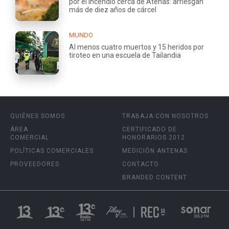
por el incendio cerca de Atenas: arriesgan
más de diez años de cárcel
MUNDO
Al menos cuatro muertos y 15 heridos por
tiroteo en una escuela de Tailandia
QUIÉNES SOMOS
TRABAJA CON NOSOTROS
ÁREA
CERTIFICADO DE
COMERCIAL
HONORARIOS 2012
POLÍTICAS COMERCIALES
MEDICIÓN ANTENAS
PROVEEDORES
CONTACTO
BRANDED CONTENT