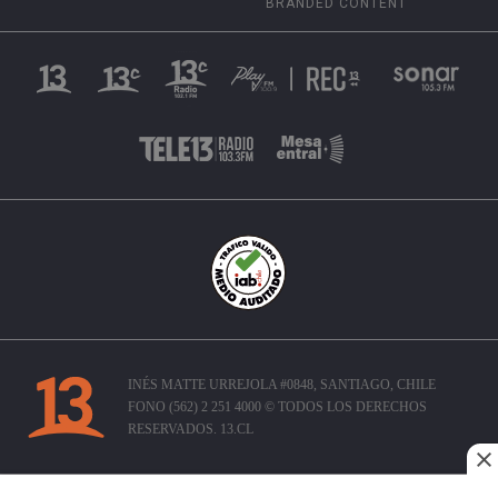
BRANDED CONTENT
INÉS MATTE URREJOLA #0848, SANTIAGO, CHILE
FONO (562) 2 251 4000 © TODOS LOS DERECHOS
RESERVADOS. 13.CL