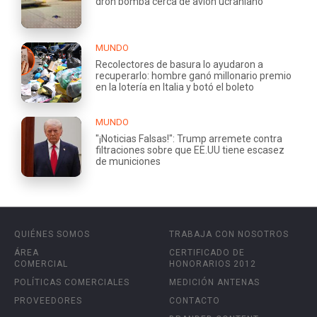
dron bomba cerca de avión ucraniano
MUNDO
Recolectores de basura lo ayudaron a
recuperarlo: hombre ganó millonario premio
en la lotería en Italia y botó el boleto
MUNDO
"¡Noticias Falsas!": Trump arremete contra
filtraciones sobre que EE.UU tiene escasez
de municiones
QUIÉNES SOMOS
TRABAJA CON NOSOTROS
ÁREA
CERTIFICADO DE
COMERCIAL
HONORARIOS 2012
POLÍTICAS COMERCIALES
MEDICIÓN ANTENAS
PROVEEDORES
CONTACTO