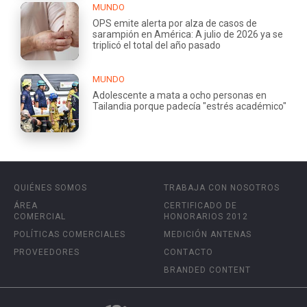
MUNDO
OPS emite alerta por alza de casos de
sarampión en América: A julio de 2026 ya se
triplicó el total del año pasado
MUNDO
Adolescente a mata a ocho personas en
Tailandia porque padecía "estrés académico"
QUIÉNES SOMOS
TRABAJA CON NOSOTROS
ÁREA
CERTIFICADO DE
COMERCIAL
HONORARIOS 2012
POLÍTICAS COMERCIALES
MEDICIÓN ANTENAS
PROVEEDORES
CONTACTO
BRANDED CONTENT