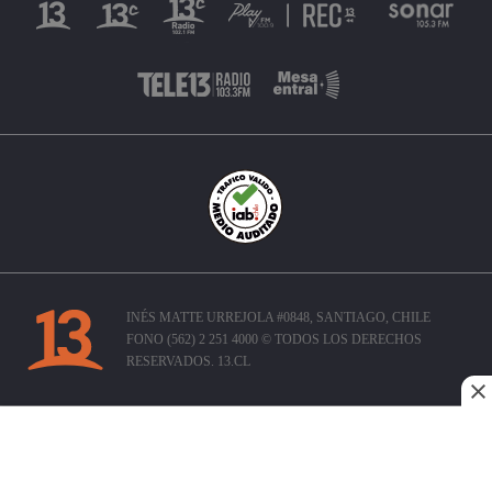
INÉS MATTE URREJOLA #0848, SANTIAGO, CHILE
FONO (562) 2 251 4000 © TODOS LOS DERECHOS
RESERVADOS. 13.CL