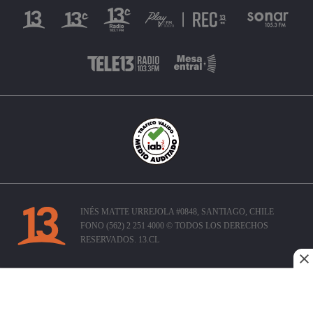
INÉS MATTE URREJOLA #0848, SANTIAGO, CHILE
FONO (562) 2 251 4000 © TODOS LOS DERECHOS
RESERVADOS. 13.CL