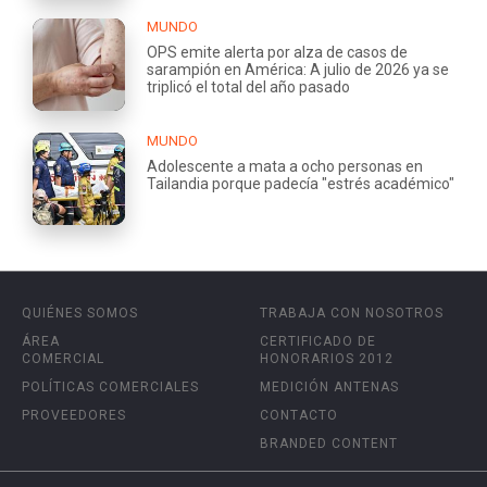
MUNDO
OPS emite alerta por alza de casos de
sarampión en América: A julio de 2026 ya se
triplicó el total del año pasado
MUNDO
Adolescente a mata a ocho personas en
Tailandia porque padecía "estrés académico"
QUIÉNES SOMOS
TRABAJA CON NOSOTROS
ÁREA
CERTIFICADO DE
COMERCIAL
HONORARIOS 2012
POLÍTICAS COMERCIALES
MEDICIÓN ANTENAS
PROVEEDORES
CONTACTO
BRANDED CONTENT