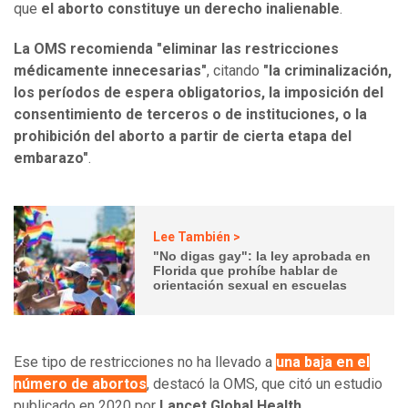
que
el aborto constituye un derecho inalienable
.
La OMS recomienda "eliminar las restricciones
médicamente innecesarias"
, citando
"la criminalización,
los períodos de espera obligatorios, la imposición del
consentimiento de terceros o de instituciones, o la
prohibición del aborto a partir de cierta etapa del
embarazo"
.
Lee También >
"No digas gay": la ley aprobada en
Florida que prohíbe hablar de
orientación sexual en escuelas
Ese tipo de restricciones no ha llevado a
una baja en el
número de abortos
, destacó la OMS, que citó un estudio
publicado en 2020 por
Lancet Global Health
.