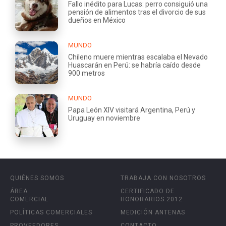
Fallo inédito para Lucas: perro consiguió una
pensión de alimentos tras el divorcio de sus
dueños en México
MUNDO
Chileno muere mientras escalaba el Nevado
Huascarán en Perú: se habría caído desde
900 metros
MUNDO
Papa León XIV visitará Argentina, Perú y
Uruguay en noviembre
QUIÉNES SOMOS
TRABAJA CON NOSOTROS
ÁREA
CERTIFICADO DE
COMERCIAL
HONORARIOS 2012
POLÍTICAS COMERCIALES
MEDICIÓN ANTENAS
PROVEEDORES
CONTACTO