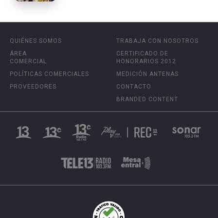
QUIÉNES SOMOS
TRABAJA CON NOSOTROS
ÁREA
CERTIFICADO DE
COMERCIAL
HONORARIOS 2012
POLÍTICAS COMERCIALES
MEDICIÓN ANTENAS
PROVEEDORES
CONTACTO
BRANDED CONTENT