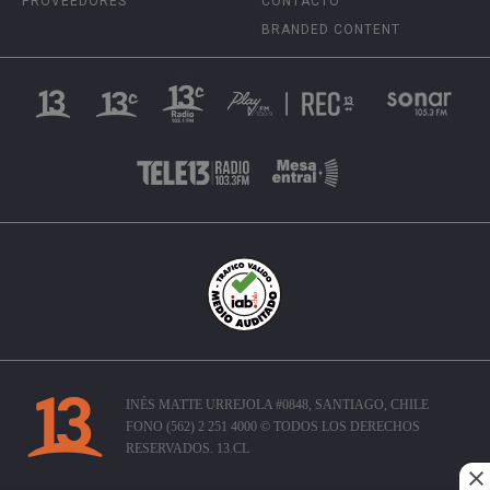
PROVEEDORES
CONTACTO
BRANDED CONTENT
INÉS MATTE URREJOLA #0848, SANTIAGO, CHILE
FONO (562) 2 251 4000 © TODOS LOS DERECHOS
RESERVADOS. 13.CL