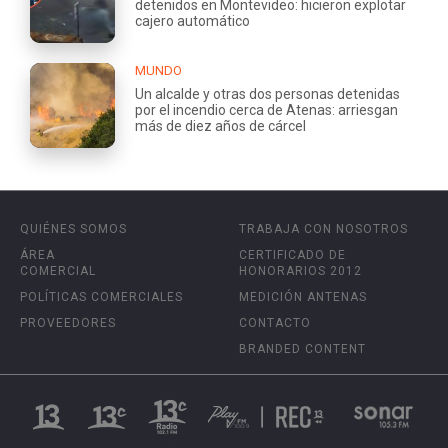
detenidos en Montevideo: hicieron explotar
cajero automático
MUNDO
Un alcalde y otras dos personas detenidas
por el incendio cerca de Atenas: arriesgan
más de diez años de cárcel
QUIÉNES SOMOS
TRABAJA CON NOSOTROS
ÁREA
CERTIFICADO DE
COMERCIAL
HONORARIOS 2012
POLÍTICAS COMERCIALES
MEDICIÓN ANTENAS
PROVEEDORES
CONTACTO
BRANDED CONTENT