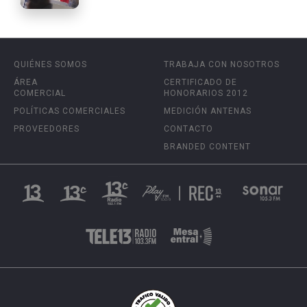
QUIÉNES SOMOS
TRABAJA CON NOSOTROS
ÁREA
CERTIFICADO DE
COMERCIAL
HONORARIOS 2012
POLÍTICAS COMERCIALES
MEDICIÓN ANTENAS
PROVEEDORES
CONTACTO
BRANDED CONTENT