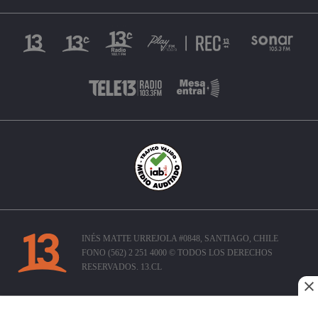
INÉS MATTE URREJOLA #0848, SANTIAGO, CHILE
FONO (562) 2 251 4000 © TODOS LOS DERECHOS
RESERVADOS. 13.CL