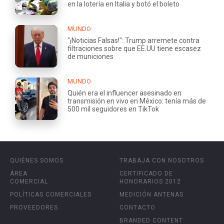
en la lotería en Italia y botó el boleto
MUNDO
"¡Noticias Falsas!": Trump arremete contra
filtraciones sobre que EE.UU tiene escasez
de municiones
MUNDO
Quién era el influencer asesinado en
transmisión en vivo en México: tenía más de
500 mil seguidores en TikTok
QUIÉNES SOMOS
TRABAJA CON NOSOTROS
ÁREA
CERTIFICADO DE
COMERCIAL
HONORARIOS 2012
POLÍTICAS COMERCIALES
MEDICIÓN ANTENAS
PROVEEDORES
CONTACTO
BRANDED CONTENT