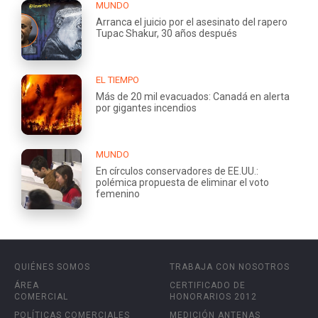
MUNDO
Arranca el juicio por el asesinato del rapero
Tupac Shakur, 30 años después
EL TIEMPO
Más de 20 mil evacuados: Canadá en alerta
por gigantes incendios
MUNDO
En círculos conservadores de EE.UU.:
polémica propuesta de eliminar el voto
femenino
QUIÉNES SOMOS
TRABAJA CON NOSOTROS
ÁREA
CERTIFICADO DE
COMERCIAL
HONORARIOS 2012
POLÍTICAS COMERCIALES
MEDICIÓN ANTENAS