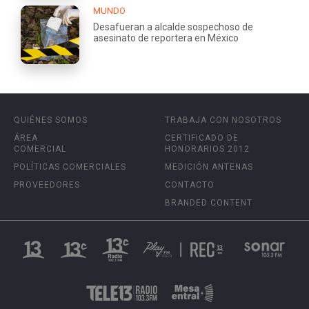
MUNDO
Desafueran a alcalde sospechoso de
asesinato de reportera en México
QUIÉNES SOMOS
TRABAJA CON NOSOTROS
ÁREA
CERTIFICADO DE
COMERCIAL
HONORARIOS 2012
POLÍTICAS COMERCIALES
MEDICIÓN ANTENAS
PROVEEDORES
CONTACTO
BRANDED CONTENT