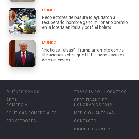
MUNDO
Recolectores de basura lo ayudaron a
recuperarlo: hombre ganó millonario premio
en la lotería en Italia y botó el boleto
MUNDO
"¡Noticias Falsas!": Trump arremete contra
filtraciones sobre que EE.UU tiene escasez
de municiones
QUIÉNES SOMOS
TRABAJA CON NOSOTROS
ÁREA
CERTIFICADO DE
COMERCIAL
HONORARIOS 2012
POLÍTICAS COMERCIALES
MEDICIÓN ANTENAS
PROVEEDORES
CONTACTO
BRANDED CONTENT