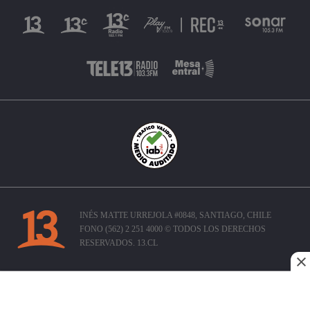
INÉS MATTE URREJOLA #0848, SANTIAGO, CHILE
FONO (562) 2 251 4000 © TODOS LOS DERECHOS
RESERVADOS. 13.CL