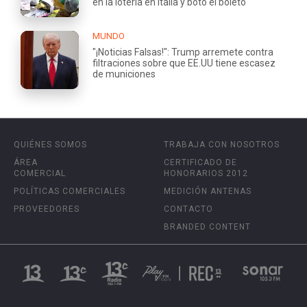
en la lotería en Italia y botó el boleto
MUNDO
"¡Noticias Falsas!": Trump arremete contra
filtraciones sobre que EE.UU tiene escasez
de municiones
QUIÉNES SOMOS
TRABAJA CON NOSOTROS
ÁREA
CERTIFICADO DE
COMERCIAL
HONORARIOS 2012
POLÍTICAS COMERCIALES
MEDICIÓN ANTENAS
PROVEEDORES
CONTACTO
BRANDED CONTENT