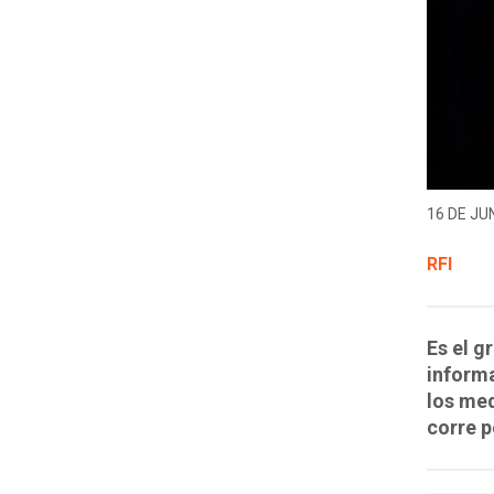
16 DE JUN
RFI
Es el g
inform
los me
corre p