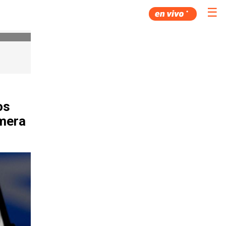
☰
os
imera