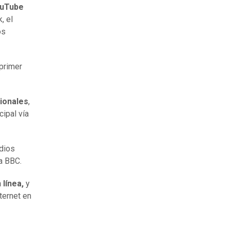
ouTube
, el
os
primer
cionales
,
cipal vía
dios
la BBC.
línea,
y
ternet en