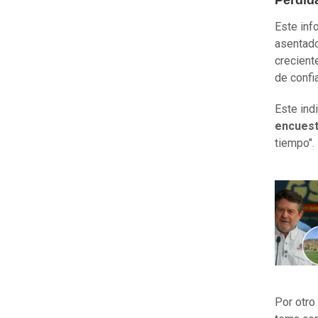
Pérdid
Este inf
asentado
crecient
de confi
Este ind
encues
tiempo".
Por otro