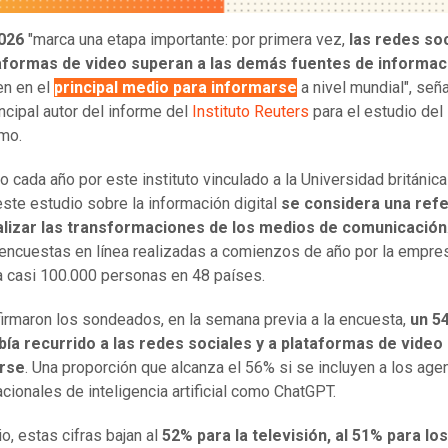
026
"marca una etapa importante: por primera vez,
las redes soc
taformas de video superan a las demás fuentes de informac
en en el
principal medio para informarse
a nivel mundial", señ
ncipal autor del informe del
Instituto Reuters
para el estudio del
mo.
o cada año por este instituto vinculado a la Universidad británic
este estudio sobre la información digital
se considera una ref
alizar las transformaciones de los medios de comunicación
encuestas en línea realizadas a comienzos de año por la empre
 casi 100.000 personas en 48 países.
irmaron los sondeados, en la semana previa a la encuesta,
un 5
bía recurrido a las redes sociales y a plataformas de video
rse
. Una proporción que alcanza el 56% si se incluyen a los age
cionales de inteligencia artificial como ChatGPT.
o, estas cifras bajan al
52% para la televisión, al 51% para los