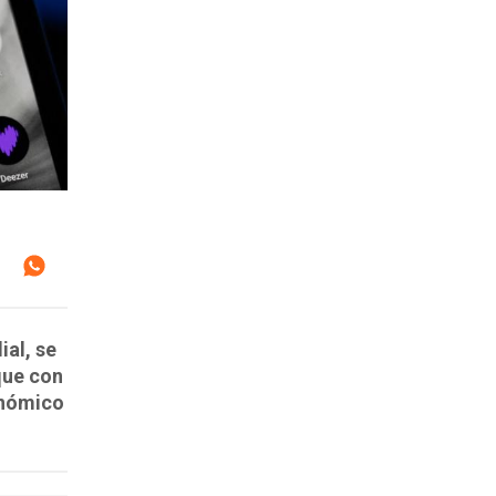
ial, se
que con
onómico