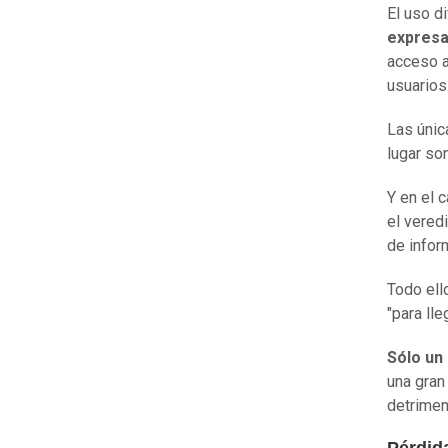
El uso d
expresa
acceso a
usuarios
Las únic
lugar so
Y en el 
el vered
de infor
Todo ell
"para lle
Sólo un
una gran
detrimen