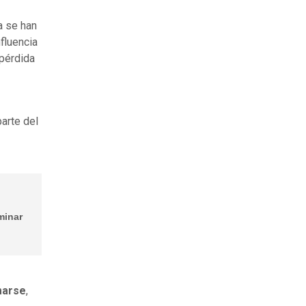
a se han
fluencia
 pérdida
arte del
minar
marse
,