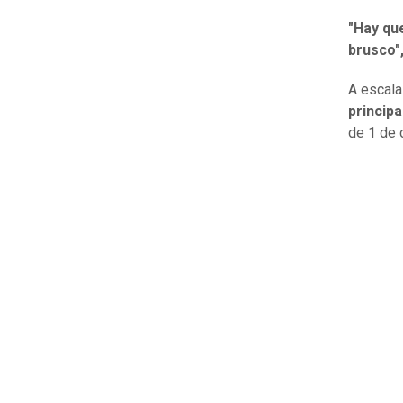
"Hay qu
brusco"
A escala
princip
de 1 de 