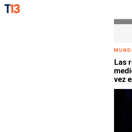
MUND
Las r
medio
vez 