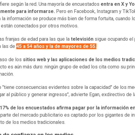
ifiere según la red. Una mayoría de encuestados
entra en X y Y
mente para informarse.
Pero en Facebook, Instagram y TikTok
 la información se produce más bien de forma fortuita, cuando l
 están conectados por otros motivos.
as franjas de edad para las que la
televisión
sigue ocupando el 
n las de
45 a 54 años y la de mayores de 55.
caso de los
sitios web y las aplicaciones de los medios tradi
icto es aún más duro: ningún grupo de edad los cita como su prin
mación.
o "tiene consecuencias evidentes sobre la capacidad" de los me
gar al público y generar ingresos", advierte Egan, exdirectivo de 
 17% de los encuestados afirma pagar por la información en 
 parte del mercado publicitario es captado por los gigantes de in
to de los medios tradicionales.