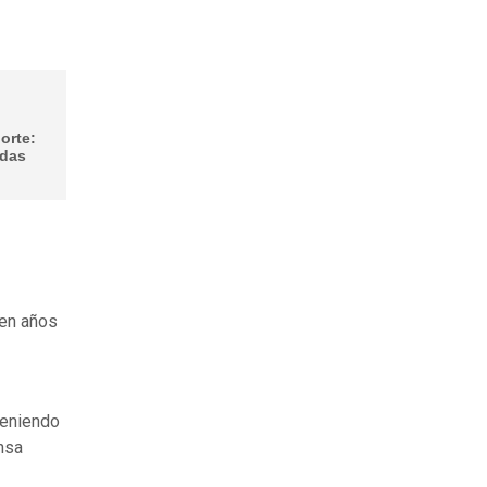
orte:
adas
 en años
eniendo
nsa