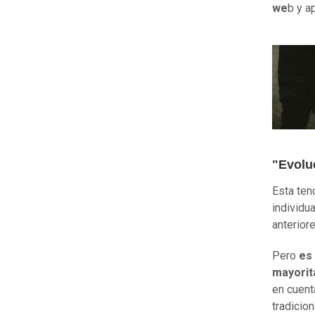
we
b y a
"Evolu
Esta ten
individu
anteriore
Pero
es 
mayorit
en cuent
tradicio