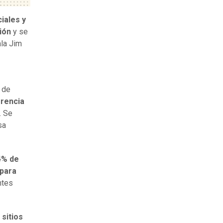
iales y
ión
y se
ala Jim
a de
erencia
. Se
sa
4% de
 para
ntes
 sitios