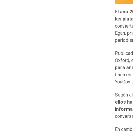
El
año 2
las pla
conviert
Egan, pri
periodis
Publicad
Oxford, 
para an
basa en 
YouGov a
Según af
ellos ha
informa
conversa
En cambi