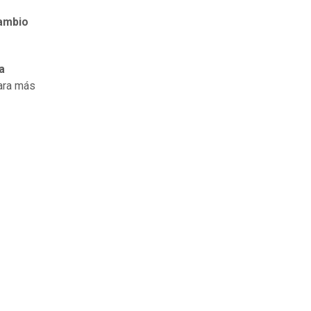
ambio
a
para más