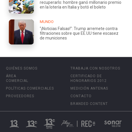
recuperarlo: hombre ganó millonario premio
en la lotería en Italia y botó el boleto
MUNDO
"¡Noticias Falsas!": Trump arremete contra
filtraciones sobre que EE.UU tiene escasez
de municiones
QUIÉNES SOMOS
TRABAJA CON NOSOTROS
ÁREA
CERTIFICADO DE
COMERCIAL
HONORARIOS 2012
POLÍTICAS COMERCIALES
MEDICIÓN ANTENAS
PROVEEDORES
CONTACTO
BRANDED CONTENT