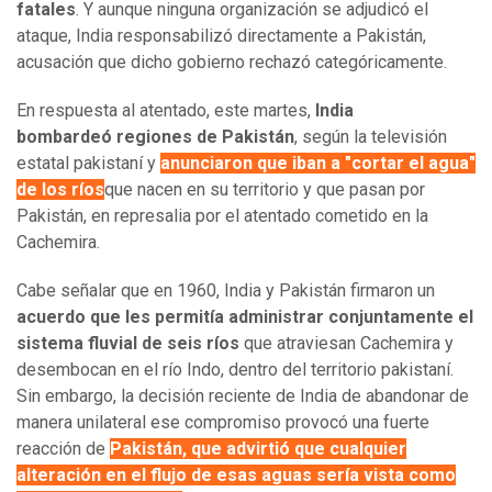
fatales
. Y aunque ninguna organización se adjudicó el
ataque, India responsabilizó directamente a Pakistán,
acusación que dicho gobierno rechazó categóricamente.
En respuesta al atentado, este martes,
India
bombardeó regiones de Pakistán
, según la televisión
estatal pakistaní y
anunciaron que iban a "cortar el agua"
de los ríos
que nacen en su territorio y que pasan por
Pakistán, en represalia por el atentado cometido en la
Cachemira.
Cabe señalar que en 1960, India y Pakistán firmaron un
acuerdo que les permitía administrar conjuntamente el
sistema fluvial de seis ríos
que atraviesan Cachemira y
desembocan en el río Indo, dentro del territorio pakistaní.
Sin embargo, la decisión reciente de India de abandonar de
manera unilateral ese compromiso provocó una fuerte
reacción de
Pakistán, que advirtió que cualquier
alteración en el flujo de esas aguas sería vista como