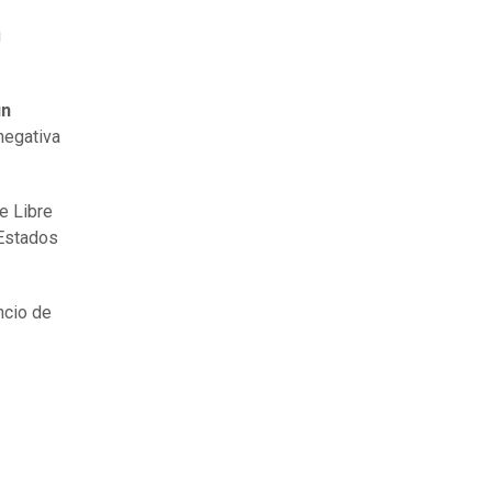
u
un
negativa
de Libre
 Estados
ncio de