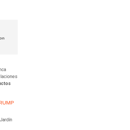
lon
nca
elaciones
uctos
TRUMP
 Jardín