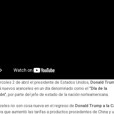
rcoles 2 de abril el presidente de Estados Unidos,
Donald Tru
á nuevos aranceles en un día denominado como el
"Día de la
ión"
, por parte del jefe de estado de la nación norteamericana.
celes no son cosa nueva en el regreso de
Donald Trump a la C
 ya que aumentó las tarifas a productos procedentes de China y u