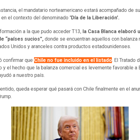
nstancia, el mandatario norteamericano estará acompañado de s
 en el contexto del denominado
'Día de la Liberación'.
formación a la que pudo acceder T13,
la Casa Blanca elaboró 
de “países sucios”,
donde se encuentran aquellos con balanza 
ados Unidos y aranceles contra productos estadounidenses.
ó confirmar que
Chile no fue incluido en el listado
. El Tratado 
 y el hecho que la balanza comercial es levemente favorable a
ayudó a nuestro país.
entido, queda esperar qué pasará con Chile finalmente en el anu
Trump.