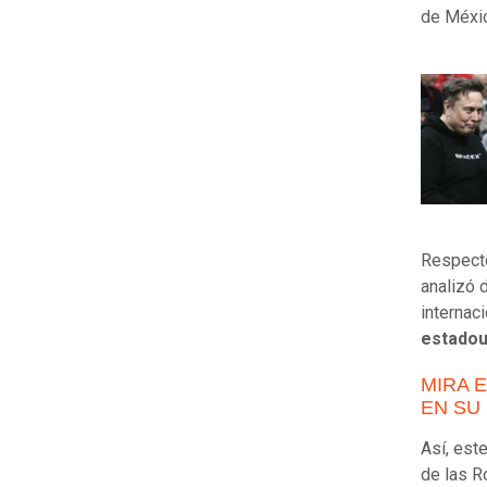
de Méxi
Respecto
analizó 
internac
estado
MIRA 
EN SU 
Así, este
de las R