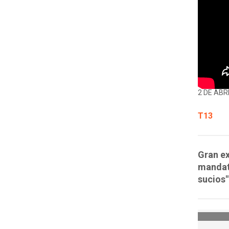
2 DE ABRI
T13
Gran ex
mandata
sucios"