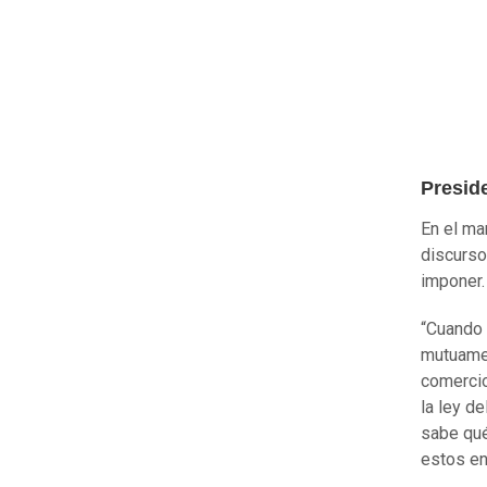
Presid
En el mar
discurso
imponer.
“Cuando
mutuamen
comercio
la ley d
sabe qué
estos en