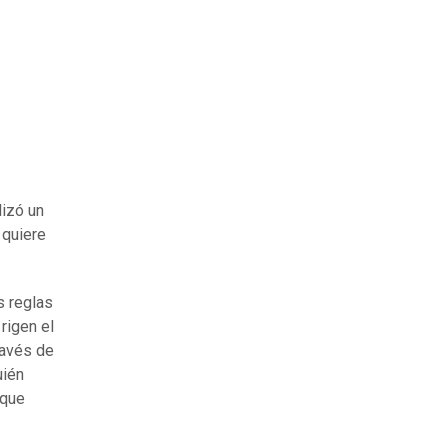
lizó un
 quiere
s reglas
rigen el
ravés de
uién
 que