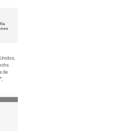
fía
lones
 Unidos,
echs.
a de
”
,