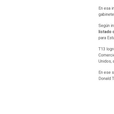
En esa i
gabinete
Según in
listado 
para Est
T13 logr
Comercio
Unidos, 
En ese s
Donald 