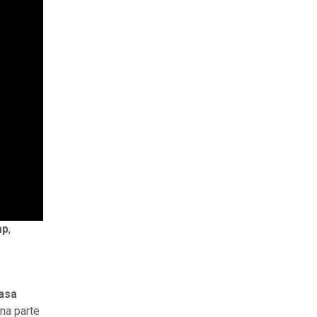
mp
,
asa
na parte