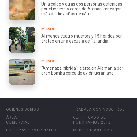
Un alcalde y otras dos personas detenidas
por el incendio cerca de Atenas: arriesgan
más de diez años de cárcel
MUNDO
Al menos cuatro muertos y 15 heridos por
tiroteo en una escuela de Tailandia
MUNDO
"Amenaza híbrida": alerta en Alemania por
dron bomba cerca de avión ucraniano
QUIÉNES SOMOS
TRABAJA CON NOSOTROS
ÁREA
CERTIFICADO DE
COMERCIAL
HONORARIOS 2012
POLÍTICAS COMERCIALES
MEDICIÓN ANTENAS