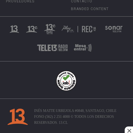
PROVEEDORES
CONTACTO
BRANDED CONTENT
INÉS MATTE URREJOLA #0848, SANTIAGO, CHILE
FONO (562) 2 251 4000 © TODOS LOS DERECHOS
RESERVADOS. 13.CL