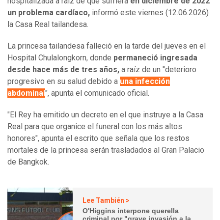
hospitalizada a raíz de que sufriera
en diciembre de 2022
un problema cardíaco,
informó este viernes (12.06.2026)
la Casa Real tailandesa.
La princesa tailandesa falleció en la tarde del jueves en el
Hospital Chulalongkorn, donde
permaneció ingresada
desde hace más de tres años,
a raíz de un "deterioro
progresivo en su salud debido a
una infección
abdominal
", apunta el comunicado oficial.
"El Rey ha emitido un decreto en el que instruye a la Casa
Real para que organice el funeral con los más altos
honores", apunta el escrito que señala que los restos
mortales de la princesa serán trasladados al Gran Palacio
de Bangkok.
Lee También >
O'Higgins interpone querella
criminal por "grave invasión a la