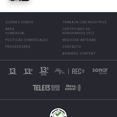
QUIÉNES SOMOS
TRABAJA CON NOSOTROS
ÁREA
CERTIFICADO DE
COMERCIAL
HONORARIOS 2012
POLÍTICAS COMERCIALES
MEDICIÓN ANTENAS
PROVEEDORES
CONTACTO
BRANDED CONTENT