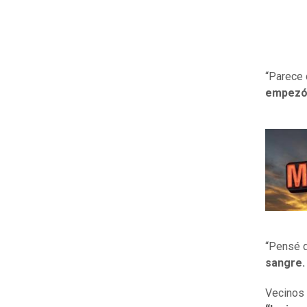
“Parece 
empezó 
“Pensé q
sangre.
Vecinos 