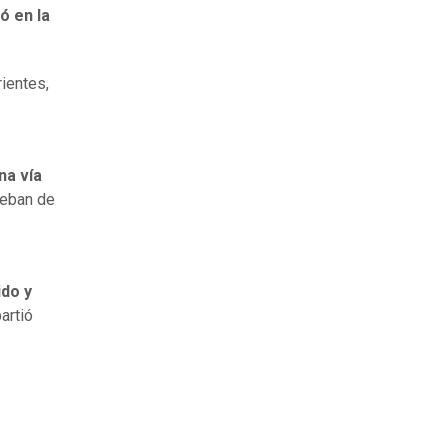
ó en la
ientes,
na vía
teban de
ido y
artió