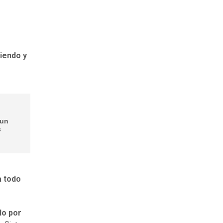
iendo y
 un
s
a todo
do por