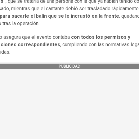
es”
, que se trataría de una persona con la que ya habían tenido co
sado, mientras que el cantante debió ser trasladado rápidamente
para sacarle el balín que se le incrustó en la frente
, quedan
 tras la operación.
o asegura que el evento contaba
con todos los permisos y
aciones correspondientes
, cumpliendo con las normativas leg
idas.
PUBLICIDAD