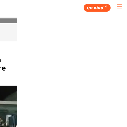
☰
n
re