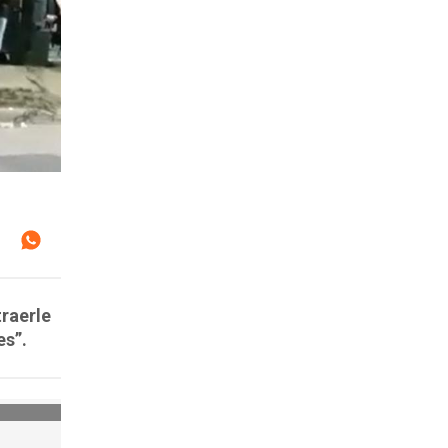
traerle
es”.