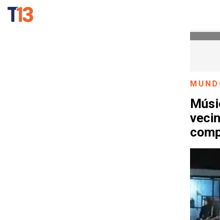
MUND
Músic
vecin
comp