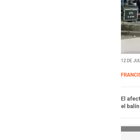
12 DE JUL
FRANCI
El afec
el balí