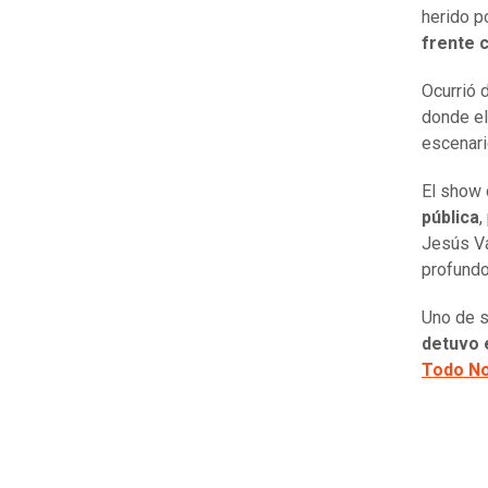
herido p
frente c
Ocurrió 
donde el
escenari
El show 
pública
,
Jesús Va
profundo
Uno de 
detuvo 
Todo No