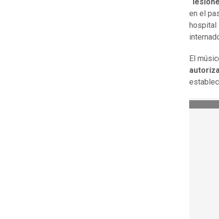
“lesion
en el pa
hospital
internado
El músic
autoriz
establec