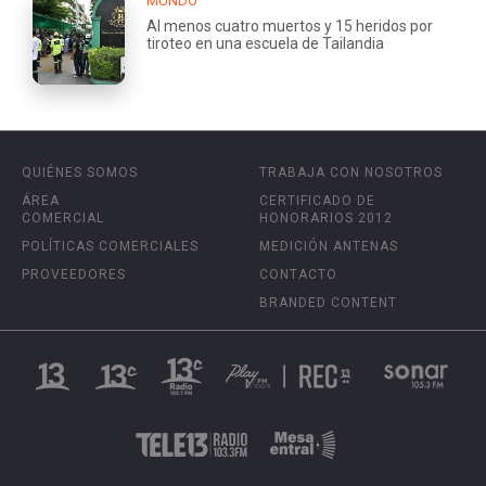
MUNDO
Al menos cuatro muertos y 15 heridos por
tiroteo en una escuela de Tailandia
QUIÉNES SOMOS
TRABAJA CON NOSOTROS
ÁREA
CERTIFICADO DE
COMERCIAL
HONORARIOS 2012
POLÍTICAS COMERCIALES
MEDICIÓN ANTENAS
PROVEEDORES
CONTACTO
BRANDED CONTENT