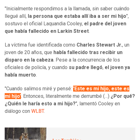
"Inicialmente respondimos a la llamada, sin saber cuándo
llegué allí,
la persona que estaba allí iba a ser mi hijo
",
sostuvo el oficial Laquandia Cooley,
el padre del joven
que había fallecido en Larkin Street
.
La víctima fue identificada como
Charles Stewart Jr.
, un
joven de 20 años, que
había fallecido tras recibir un
disparo en la cabeza
. Pese a la concurrencia de los
oficiales de policía, y cuando
su padre llegó
,
el joven ya
había muerto
.
"Cuando salimos miré y pensé:
'Este es mi hijo, este es
mi hijo'
. Entonces, literalmente me derrumbé (…)
¿Por qué?
¿Quién le haría esto a mi hijo?
", lamentó Cooley en
diálogo con
WLBT
.