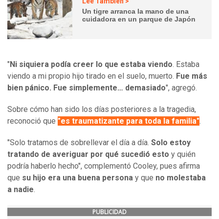
Lee También >
Un tigre arranca la mano de una
cuidadora en un parque de Japón
"
Ni siquiera podía creer lo que estaba viendo
. Estaba
viendo a mi propio hijo tirado en el suelo, muerto.
Fue más
bien pánico. Fue simplemente… demasiado
", agregó.
Sobre cómo han sido los días posteriores a la tragedia,
reconoció que
"es traumatizante para toda la familia"
.
"Solo tratamos de sobrellevar el día a día.
Solo estoy
tratando de averiguar por qué sucedió esto
y quién
podría haberlo hecho", complementó Cooley, pues afirma
que
su hijo era una buena persona
y que
no molestaba
a nadie
.
PUBLICIDAD