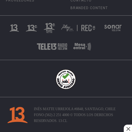
PROVEEDORES
CONTACTO
BRANDED CONTENT
INÉS MATTE URREJOLA #0848, SANTIAGO, CHILE
FONO (562) 2 251 4000 © TODOS LOS DERECHOS
RESERVADOS. 13.CL