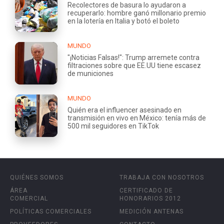
Recolectores de basura lo ayudaron a
recuperarlo: hombre ganó millonario premio
en la lotería en Italia y botó el boleto
MUNDO
"¡Noticias Falsas!": Trump arremete contra
filtraciones sobre que EE.UU tiene escasez
de municiones
MUNDO
Quién era el influencer asesinado en
transmisión en vivo en México: tenía más de
500 mil seguidores en TikTok
QUIÉNES SOMOS
TRABAJA CON NOSOTROS
ÁREA
CERTIFICADO DE
COMERCIAL
HONORARIOS 2012
POLÍTICAS COMERCIALES
MEDICIÓN ANTENAS