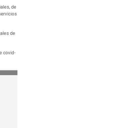
iales, de
servicios
tales de
e covid-