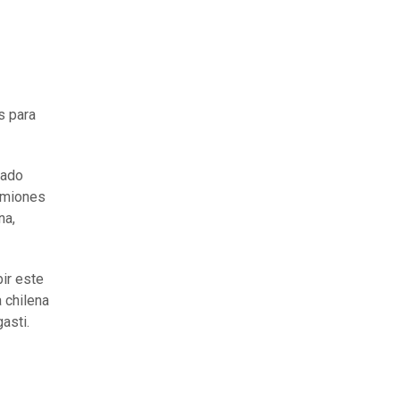
s para
tado
camiones
na,
bir este
 chilena
asti.