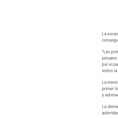
La escas
consegui
"Las pri
peruano 
por el pa
indicó l
La minis
primer l
y adorna
La deman
autorida