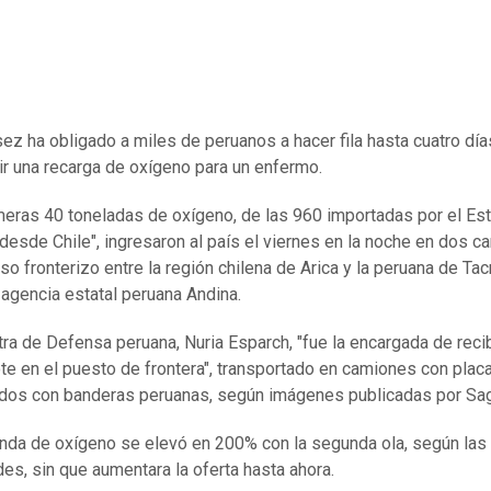
ez ha obligado a miles de peruanos a hacer fila hasta cuatro día
r una recarga de oxígeno para un enfermo.
meras 40 toneladas de oxígeno, de las 960 importadas por el Es
desde Chile", ingresaron al país el viernes en la noche en dos 
so fronterizo entre la región chilena de Arica y la peruana de Tac
a agencia estatal peruana Andina.
tra de Defensa peruana, Nuria Esparch, "fue la encargada de reci
ote en el puesto de frontera", transportado en camiones con placa
dos con banderas peruanas, según imágenes publicadas por Sag
da de oxígeno se elevó en 200% con la segunda ola, según las
des, sin que aumentara la oferta hasta ahora.