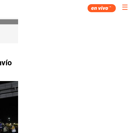
☰
nvío