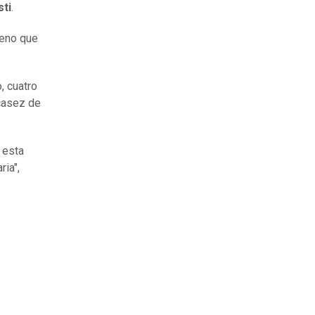
ti
.
geno que
, cuatro
casez de
 esta
ria",