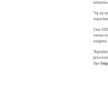
enfermos
"Ya se e
importam
Casi 200
veces má
oxígeno 
"Agradec
provisió
dijo
Sag