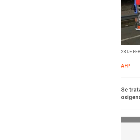
28 DE FE
AFP
Se trat
oxígeno