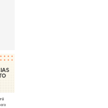
erú
para