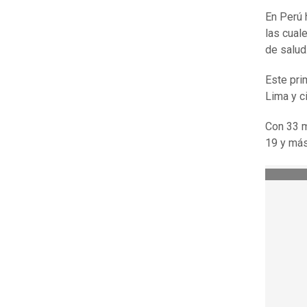
En Perú 
las cual
de salud
Este pri
Lima y c
Con 33 m
19 y más