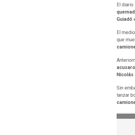
El diari
quemada
Guiadó
El medio
que mue
camion
Anterior
acusaro
Nicolás
Sin emba
lanzar b
camion