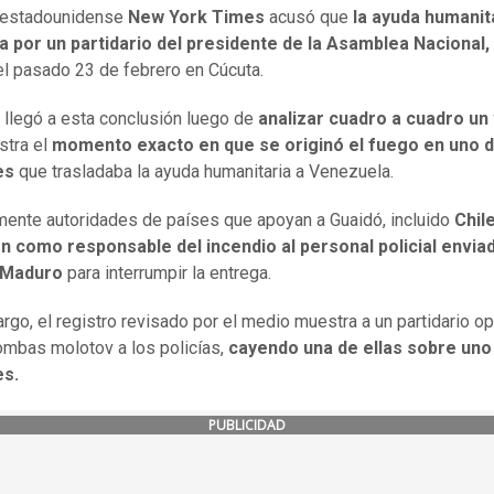
o estadounidense
New York Times
acusó que
la ayuda humanit
 por un partidario del presidente de la Asamblea Nacional,
el pasado 23 de febrero en Cúcuta.
 llegó a esta conclusión luego de
analizar cuadro a cuadro un
stra el
momento exacto en que se originó el fuego en uno d
es
que trasladaba la ayuda humanitaria a Venezuela.
mente autoridades de países que apoyan a Guaidó, incluido
Chil
n como responsable del incendio al personal policial envia
 Maduro
para interrumpir la entrega.
rgo, el registro revisado por el medio muestra a un partidario op
ombas molotov a los policías,
cayendo una de ellas sobre uno
es.
PUBLICIDAD