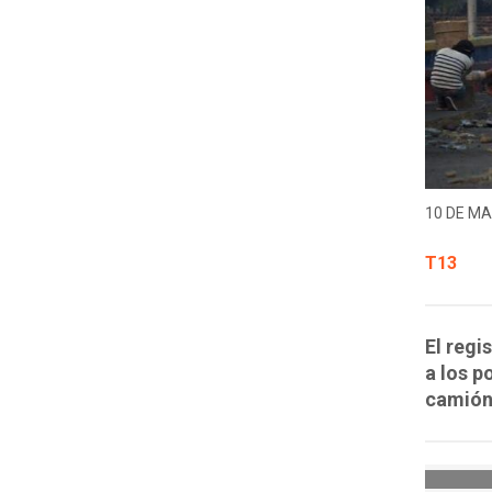
10 DE MA
T13
El regi
a los p
camión