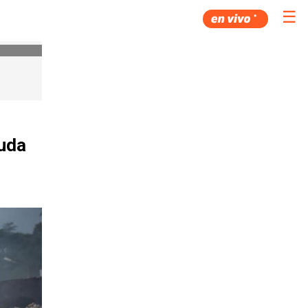
☰
uda