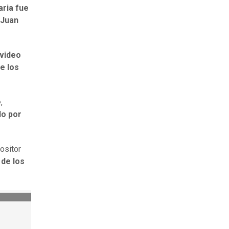
aria fue
 Juan
 video
e los
e
,
do por
ositor
 de los