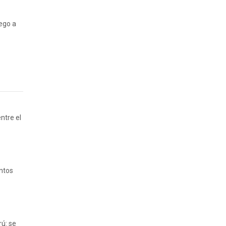
ego a
ntre el
entos
ú: se