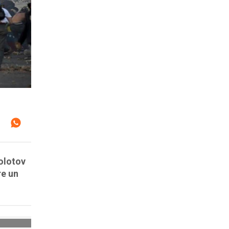
olotov
re un