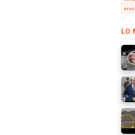
AYUD
LO 