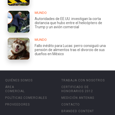
MUNDO
Autoridades de EE.UU. investigan la corta
distancia que hubo entre el helicóptero de
Trump y un avión comercial
MUNDO
Fallo inédito para Lucas: perro consiguió una
pensión de alimentos tras el divorcio de sus
dueños en México
QUIÉNES SOMOS
TRABAJA CON NOSOTROS
ÁREA
CERTIFICADO DE
COMERCIAL
HONORARIOS 2012
POLÍTICAS COMERCIALES
MEDICIÓN ANTENAS
PROVEEDORES
CONTACTO
BRANDED CONTENT