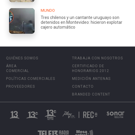
MUNDO
Tres chilenos y un cantante uruguayo son
detenidos en Montevideo: hicieron explotar
cajero automático
QUIÉNES SOMOS
TRABAJA CON NOSOTROS
ÁREA
CERTIFICADO DE
COMERCIAL
HONORARIOS 2012
POLÍTICAS COMERCIALES
MEDICIÓN ANTENAS
PROVEEDORES
CONTACTO
BRANDED CONTENT