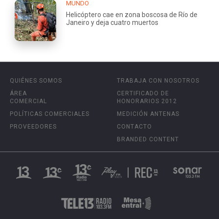
MUNDO
Helicóptero cae en zona boscosa de Río de
Janeiro y deja cuatro muertos
QUIÉNES SOMOS
TRABAJA CON NOSOTROS
ÁREA
CERTIFICADO DE
COMERCIAL
HONORARIOS 2012
POLÍTICAS COMERCIALES
MEDICIÓN ANTENAS
PROVEEDORES
CONTACTO
BRANDED CONTENT