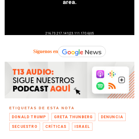
Síguenos en
ETIQUETAS DE ESTA NOTA
DONALD TRUMP
GRETA THUNBERG
DENUNCIA
SECUESTRO
CRÍTICAS
ISRAEL