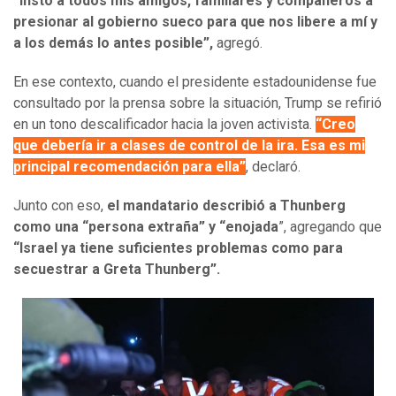
“Insto a todos mis amigos, familiares y compañeros a
presionar al gobierno sueco para que nos libere a mí y
a los demás lo antes posible”,
agregó.
En ese contexto, cuando el presidente estadounidense fue
consultado por la prensa sobre la situación, Trump se refirió
en un tono descalificador hacia la joven activista.
“Creo
que debería ir a clases de control de la ira. Esa es mi
principal recomendación para ella”
, declaró.
Junto con eso,
el mandatario describió a Thunberg
como una “persona extraña” y “enojada
”, agregando que
“Israel ya tiene suficientes problemas como para
secuestrar a Greta Thunberg”.