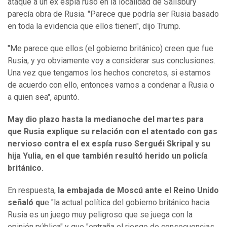
ataque a un ex espía ruso en la localidad de Salisbury
parecía obra de Rusia. "Parece que podría ser Rusia basado
en toda la evidencia que ellos tienen", dijo Trump.
"Me parece que ellos (el gobierno británico) creen que fue
Rusia, y yo obviamente voy a considerar sus conclusiones.
Una vez que tengamos los hechos concretos, si estamos
de acuerdo con ello, entonces vamos a condenar a Rusia o
a quien sea", apuntó.
May dio plazo hasta la medianoche del martes para
que Rusia explique su relación con el atentado con gas
nervioso contra el ex espía ruso Serguéi Skripal y su
hija Yulia, en el que también resultó herido un policía
británico.
En respuesta,
la embajada de Moscú ante el Reino Unido
señaló qu
e "la actual política del gobierno británico hacia
Rusia es un juego muy peligroso que se juega con la
opinión pública" y que "entraña el riesgo de consecuencias