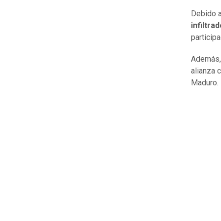
Debido a
infiltr
particip
Además, 
alianza 
Maduro.