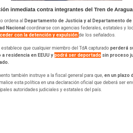
ción inmediata contra integrantes del Tren de Aragua
to ordena al
Departamento de Justicia y al Departamento de
ad Nacional
coordinarse con agencias federales, estatales y lo
ceder con la detención y expulsión
de los señalados.
establece que cualquier miembro del TdA capturado
perderá s
 a residencia en EEUU y
podrá ser deportado
sin proceso ju
ado.
ento también instruye a la fiscal general para que,
en un plazo 
malice esta política en una declaración oficial que deberá ser en
ipales autoridades judiciales y estatales del país.