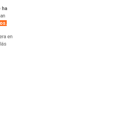
e ha
han
os.
era en
olás