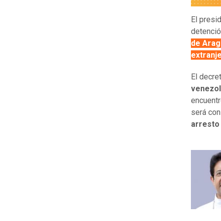
El presi
detenció
de Arag
extranj
El decre
venezol
encuentr
será co
arresto