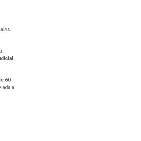
cales
u
dicial
de 60
viada a