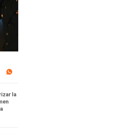
izar la
rmen
la