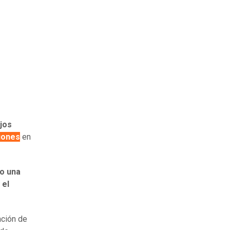
ujos
iones
en
do una
 el
ación de