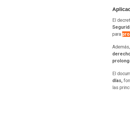
Aplica
El decre
Segurid
para
pro
Además, 
derecho
prolong
El docum
días,
for
las princ