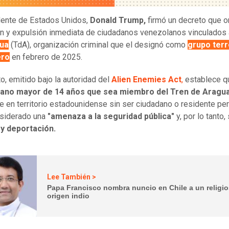
dente de Estados Unidos,
Donald Trump,
firmó un decreto que o
n y expulsión inmediata de ciudadanos venezolanos vinculados
ua
(TdA), organización criminal que el designó como
grupo terr
ero
en febrero de 2025.
to, emitido bajo la autoridad del
Alien Enemies Act
,
establece 
ano mayor de 14 años que sea miembro del Tren de Aragu
e en territorio estadounidense sin ser ciudadano o residente p
nsiderado una
"amenaza a la seguridad pública"
y, por lo tanto,
 y deportación.
Lee También >
Papa Francisco nombra nuncio en Chile a un religi
origen indio