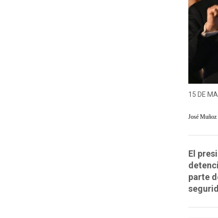
15 DE MA
José Muñoz
El pres
detenc
parte d
segurid