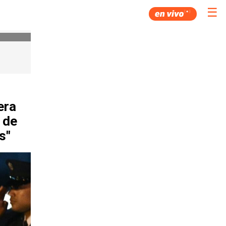
☰
era
 de
s"