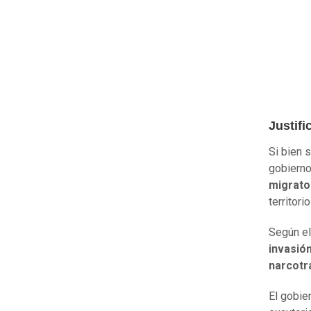
Justifi
Si bien 
gobiern
migrato
territor
Según el
invasión
narcotr
El gobie