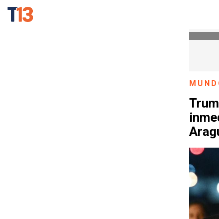
MUND
Trum
inmed
Aragu