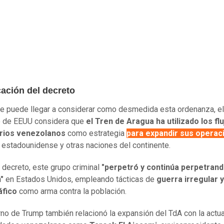
cación del decreto
se puede llegar a considerar como desmedida esta ordenanza, el
o de EEUU considera que
el Tren de Aragua ha utilizado los fl
rios venezolanos
como estrategia
para expandir sus operac
io estadounidense y otras naciones del continente.
 decreto, este grupo criminal
"perpetró y continúa perpetran
"
en Estados Unidos, empleando tácticas de
guerra irregular y
áfico
como arma contra la población.
rno de Trump también relacionó la expansión del TdA con la actu