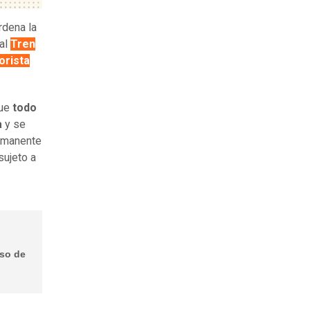
rdena la
 al
Tren
orista
que
todo
a
y se
ermanente
 sujeto a
oso de