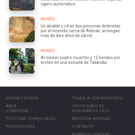
cajero automático
MUNDO
Un alcalde y otras dos personas detenidas
por el incendio cerca de Atenas: arriesgan
más de diez años de cárcel
MUNDO
Al menos cuatro muertos y 15 heridos por
tiroteo en una escuela de Tailandia
QUIÉNES SOMOS
TRABAJA CON NOSOTROS
ÁREA
CERTIFICADO DE
COMERCIAL
HONORARIOS 2012
POLÍTICAS COMERCIALES
MEDICIÓN ANTENAS
PROVEEDORES
CONTACTO
BRANDED CONTENT