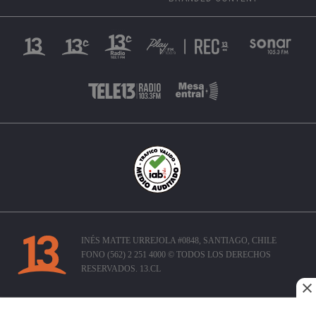
INÉS MATTE URREJOLA #0848, SANTIAGO, CHILE
FONO (562) 2 251 4000 © TODOS LOS DERECHOS
RESERVADOS. 13.CL