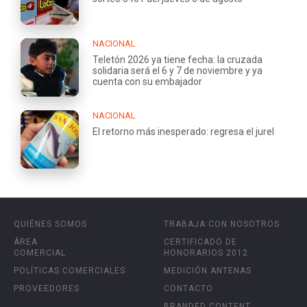
NACIONAL
Teletón 2026 ya tiene fecha: la cruzada
solidaria será el 6 y 7 de noviembre y ya
cuenta con su embajador
NACIONAL
El retorno más inesperado: regresa el jurel
QUIÉNES SOMOS
TRABAJA CON NOSOTROS
ÁREA
CERTIFICADO DE
COMERCIAL
HONORARIOS 2012
POLÍTICAS COMERCIALES
MEDICIÓN ANTENAS
PROVEEDORES
CONTACTO
BRANDED CONTENT