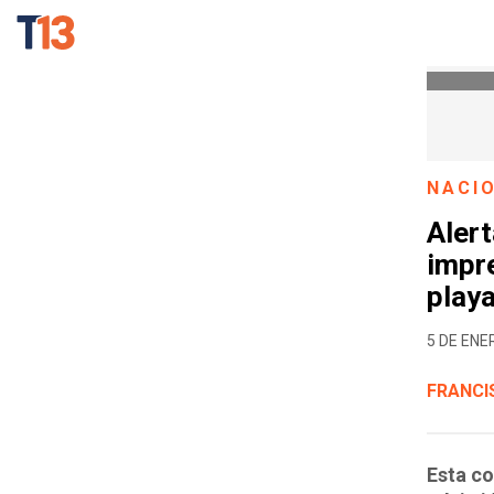
NACI
Aler
impre
playa
5 DE ENER
FRANCI
Esta co