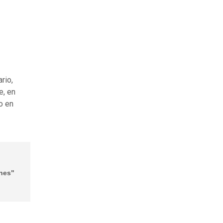
rio,
e, en
o en
ones"