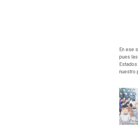
En ese s
pues las
Estados
nuestro 