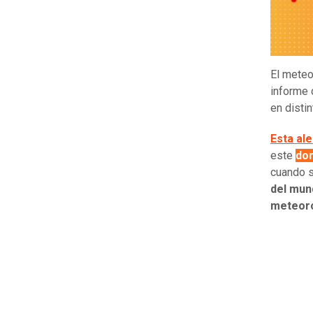
El meteo
informe 
en disti
Esta ale
este
do
cuando s
del mun
meteoro