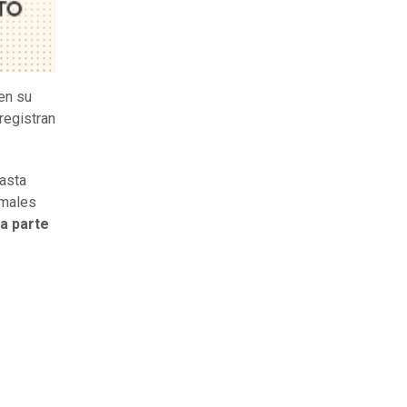
 en su
registran
hasta
rmales
a parte