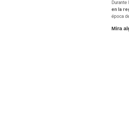
Durante 
en la re
época de
Mira a