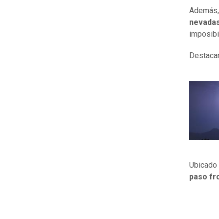
Además, 
nevada
imposibil
Destacar
Ubicado 
paso fr