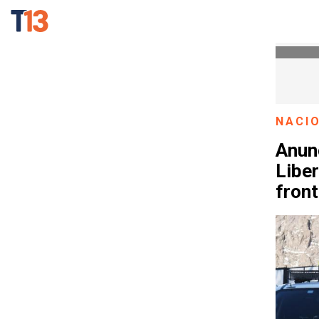
NACI
Anunc
Libe
front