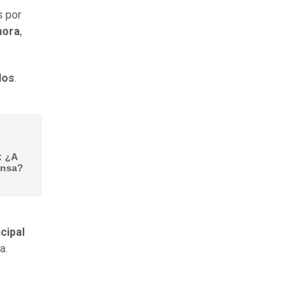
s por
hora
,
los
.
: ¿A
ensa?
ncipal
a.