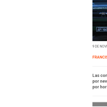
9 DE NOV
FRANCI
Las con
por nev
por hor