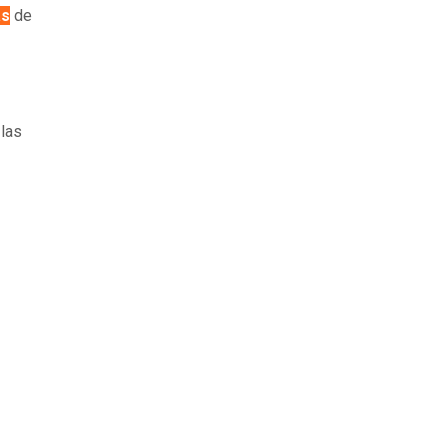
as
de
las