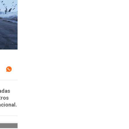
cadas
tros
acional.