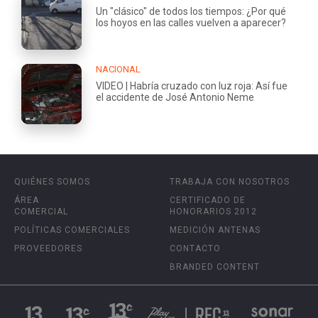
Un "clásico" de todos los tiempos: ¿Por qué
los hoyos en las calles vuelven a aparecer?
NACIONAL
VIDEO | Habría cruzado con luz roja: Así fue
el accidente de José Antonio Neme
QUIÉNES SOMOS
TRABAJA CON NOSOTROS
ÁREA
CERTIFICADO DE
COMERCIAL
HONORARIOS 2012
POLÍTICAS COMERCIALES
MEDICIÓN ANTENAS
PROVEEDORES
CONTACTO
BRANDED CONTENT