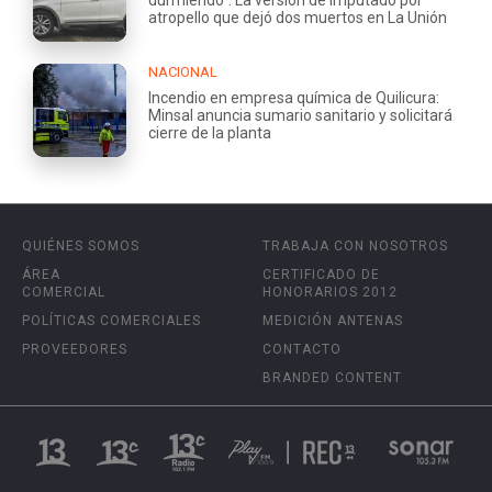
durmiendo": La versión de imputado por
atropello que dejó dos muertos en La Unión
NACIONAL
Incendio en empresa química de Quilicura:
Minsal anuncia sumario sanitario y solicitará
cierre de la planta
QUIÉNES SOMOS
TRABAJA CON NOSOTROS
ÁREA
CERTIFICADO DE
COMERCIAL
HONORARIOS 2012
POLÍTICAS COMERCIALES
MEDICIÓN ANTENAS
PROVEEDORES
CONTACTO
BRANDED CONTENT