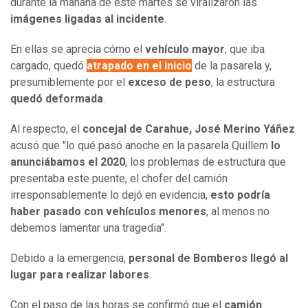
durante la mañana de este martes se viralizaron las
imágenes
ligadas
al incidente
.
En ellas se aprecia cómo el
vehículo mayor
, que iba
cargado, quedó
atrapado en el inicio
de la pasarela y,
presumiblemente por el
exceso de peso
, la estructura
quedó
deformada
.
Al respecto, el
concejal de Carahue, José Merino Yáñez
acusó que "lo qué pasó anoche en la pasarela Quillem
lo
anunciábamos el 2020
, los problemas de estructura que
presentaba este puente, el chofer del camión
irresponsablemente lo dejó en evidencia,
esto podría
haber pasado con vehículos menores
, al menos no
debemos lamentar una tragedia".
Debido a la emergencia,
personal de Bomberos llegó al
lugar para realizar labores
.
Con el paso de las horas se confirmó que el
camión