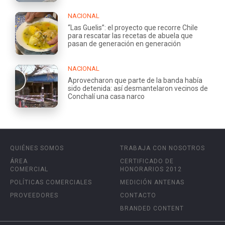
NACIONAL
“Las Guelis”: el proyecto que recorre Chile
para rescatar las recetas de abuela que
pasan de generación en generación
NACIONAL
Aprovecharon que parte de la banda había
sido detenida: así desmantelaron vecinos de
Conchalí una casa narco
QUIÉNES SOMOS
TRABAJA CON NOSOTROS
ÁREA
CERTIFICADO DE
COMERCIAL
HONORARIOS 2012
POLÍTICAS COMERCIALES
MEDICIÓN ANTENAS
PROVEEDORES
CONTACTO
BRANDED CONTENT