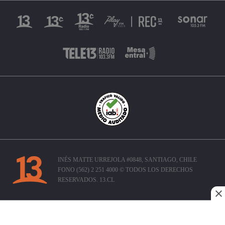
INÉS MATTE URREJOLA #0848, SANTIAGO, CHILE
FONO (562) 2 251 4000 © TODOS LOS DERECHOS
RESERVADOS. 13.CL