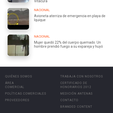
Vitacura
NACIONAL
Avioneta aterriza de emergencia en playa de
Iquique
NACIONAL
Mujer quedó 22% del cuerpo quemado: Un
hombre prendió fuego a su expareja y huyó
QUIÉNES SOMOS
TRABAJA CON NOSOTROS
ÁREA
CERTIFICADO DE
COMERCIAL
HONORARIOS 2012
POLÍTICAS COMERCIALES
MEDICIÓN ANTENAS
PROVEEDORES
CONTACTO
BRANDED CONTENT