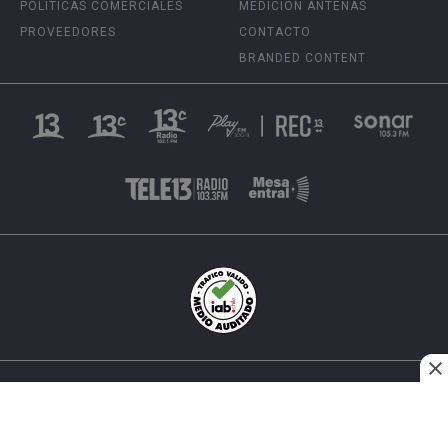
POLÍTICAS COMERCIALES
MEDICIÓN ANTENAS
PROVEEDORES
CONTACTO
BRANDED CONTENT
INÉS MATTE URREJOLA #0848, SANTIAGO, CHILE
FONO (562) 2 251 4000 © TODOS LOS DERECHOS
RESERVADOS. 13.CL