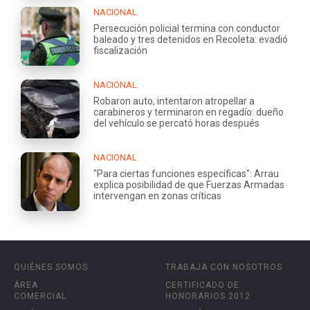
NACIONAL
Persecución policial termina con conductor
baleado y tres detenidos en Recoleta: evadió
fiscalización
NACIONAL
Robaron auto, intentaron atropellar a
carabineros y terminaron en regadío: dueño
del vehículo se percató horas después
NACIONAL
"Para ciertas funciones específicas": Arrau
explica posibilidad de que Fuerzas Armadas
intervengan en zonas críticas
QUIÉNES SOMOS
TRABAJA CON NOSOTROS
ÁREA
CERTIFICADO DE
COMERCIAL
HONORARIOS 2012