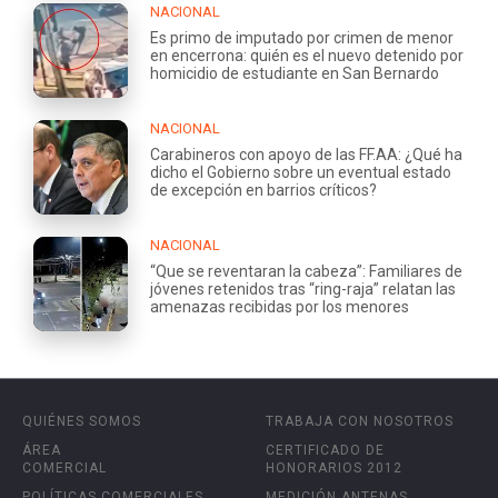
NACIONAL
Es primo de imputado por crimen de menor
en encerrona: quién es el nuevo detenido por
homicidio de estudiante en San Bernardo
NACIONAL
Carabineros con apoyo de las FF.AA: ¿Qué ha
dicho el Gobierno sobre un eventual estado
de excepción en barrios críticos?
NACIONAL
“Que se reventaran la cabeza”: Familiares de
jóvenes retenidos tras “ring-raja” relatan las
amenazas recibidas por los menores
QUIÉNES SOMOS
TRABAJA CON NOSOTROS
ÁREA
CERTIFICADO DE
COMERCIAL
HONORARIOS 2012
POLÍTICAS COMERCIALES
MEDICIÓN ANTENAS