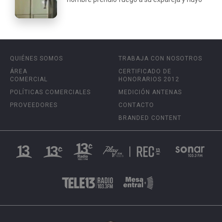
QUIÉNES SOMOS
TRABAJA CON NOSOTROS
ÁREA
CERTIFICADO DE
COMERCIAL
HONORARIOS 2012
POLÍTICAS COMERCIALES
MEDICIÓN ANTENAS
PROVEEDORES
CONTACTO
BRANDED CONTENT