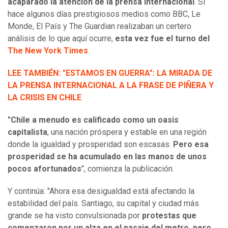
acaparado la atención de la prensa internacional
. Si
hace algunos días prestigiosos medios como BBC, Le
Monde, El País y The Guardian realizaban un certero
análisis de lo que aquí ocurre,
esta vez fue el turno del
The New York Times
.
LEE TAMBIÉN:
"ESTAMOS EN GUERRA": LA MIRADA DE
LA PRENSA INTERNACIONAL A LA FRASE DE PIÑERA Y
LA CRISIS EN CHILE
"Chile a menudo es calificado como un oasis
capitalista
, una nación próspera y estable en una región
donde la igualdad y prosperidad son escasas.
Pero esa
prosperidad se ha acumulado en las manos de unos
pocos afortunados
", comienza la publicación.
Y continúa: "Ahora esa desigualdad está afectando la
estabilidad del país. Santiago, su capital y ciudad más
grande se ha visto convulsionada por
protestas que
comenzaron por un alza en el pasaje del metro, pero