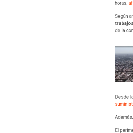
horas,
af
Según an
trabajo
de la co
Desde la
suminist
Además, 
El perím