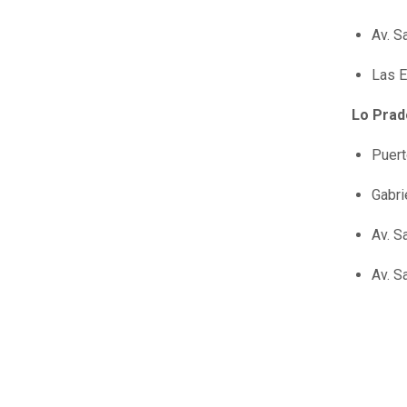
Av. S
Las E
Lo Prad
Puert
Gabri
Av. S
Av. S