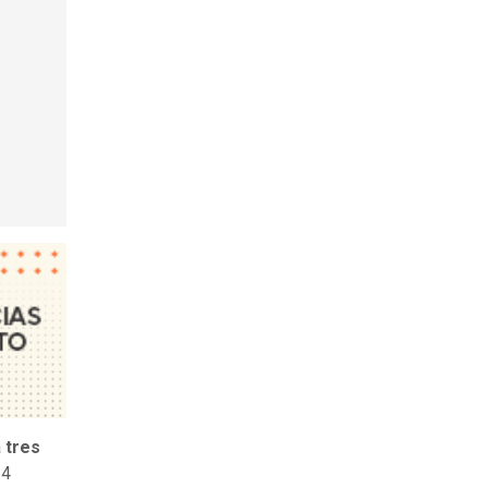
a
tres
14