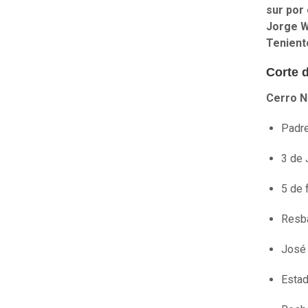
sur por 
Jorge W
Tenient
Corte 
Cerro N
Padre
3 de 
5 de 
Resba
José
Esta