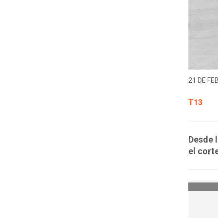
21 DE FE
T13
Desde l
el cort