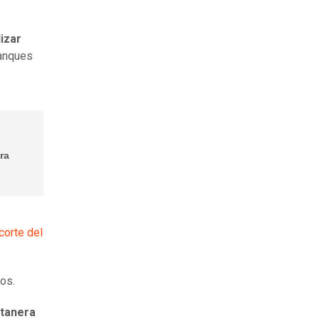
izar
tanques
ra
corte del
dos.
tanera