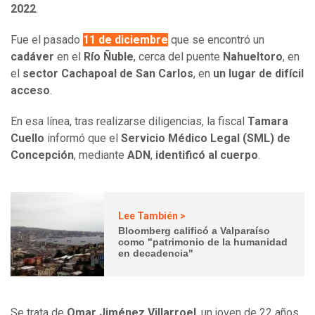
2022
.
Fue el pasado
11 de diciembre
que se encontró un
cadáver
en el
Río Ñuble
, cerca del puente
Nahueltoro
, en
el
sector Cachapoal de San Carlos
, en
un lugar de difícil
acceso
.
En esa línea, tras realizarse diligencias, la fiscal
Tamara
Cuello
informó que el
Servicio Médico Legal (SML) de
Concepción
, mediante
ADN
,
identificó al cuerpo
.
Lee También >
Bloomberg calificó a Valparaíso
como "patrimonio de la humanidad
en decadencia"
Se trata de
Omar Jiménez Villarroel
, un joven de 22 años,