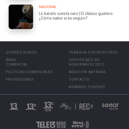
NACIONAL
Lo barato cuesta caro | El clásico guatero:
¿Cómo saber si es seguro?
QUIÉNES SOMOS
TRABAJA CON NOSOTROS
ÁREA
CERTIFICADO DE
COMERCIAL
HONORARIOS 2012
POLÍTICAS COMERCIALES
MEDICIÓN ANTENAS
PROVEEDORES
CONTACTO
BRANDED CONTENT