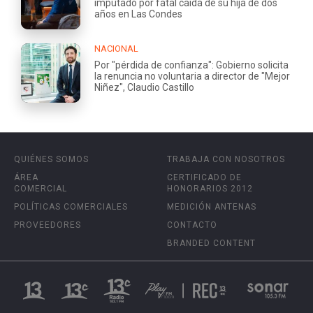
imputado por fatal caída de su hija de dos
años en Las Condes
NACIONAL
Por "pérdida de confianza": Gobierno solicita
la renuncia no voluntaria a director de "Mejor
Niñez", Claudio Castillo
QUIÉNES SOMOS
TRABAJA CON NOSOTROS
ÁREA
CERTIFICADO DE
COMERCIAL
HONORARIOS 2012
POLÍTICAS COMERCIALES
MEDICIÓN ANTENAS
PROVEEDORES
CONTACTO
BRANDED CONTENT