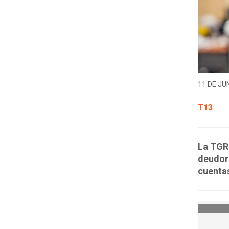
11 DE JUN
T13
La TGR 
deudore
cuentas