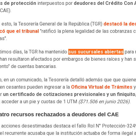
s de protección
interpuestos por
deudores del Crédito Con A
CAE).
e esto, la Tesorería General de la República (TGR)
destacó la de
ó que el tribunal
"ratificó la plena legalidad de las cobranzas 
as".
ltimos días, la TGR ha mantenido
sus sucursales abiertas
para r
han resultaron afectados por embargos de bienes raíces y han s
ento" de cuentas bancarias.
, en un comunicado, la Tesorería detalló además que que quien
en cesantes pueden ingresar a la
Oficina Virtual de Trámites
y
ar
un certificado de cotizaciones previsionales y un finiquito
á acceder a un pie y cuotas de 1 UTM
($71.506 en junio 2026)
.
atro recursos rechazados a deudores del CAE
s acciones desestimadas destaca el fallo Rol N° Protección-32
el recurrente acusaba que la institución actuaba de forma ilegal al