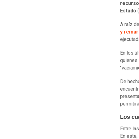
recurso
Estado
(
A raíz d
y remarc
ejecutad
En los ú
quienes 
"vaciami
De hecho
encuentr
present
permitir
Los cu
Entre la
En este, 