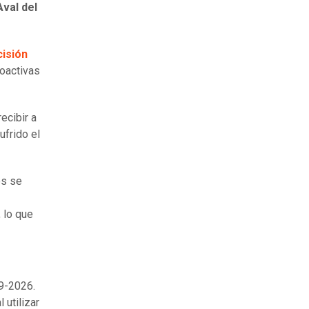
val del
cisión
coactivas
ecibir a
ufrido el
es se
, lo que
49-2026.
 utilizar