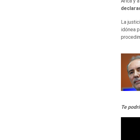
Arica y 
declara
La justi
idónea pa
procedim
Te podrí