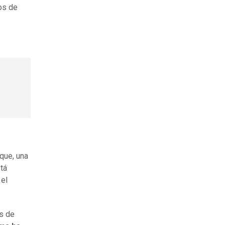
tos de
 que, una
stá
 el
es de