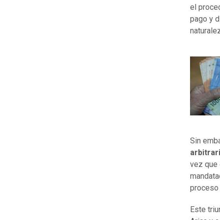
el proce
pago y d
naturalez
Sin emba
arbitrar
vez que 
mandatad
proceso 
Este tri