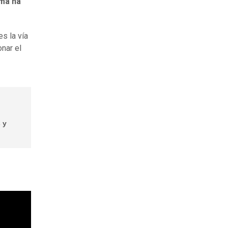
ema ha
s la vía
onar el
 y