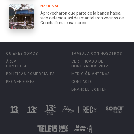
NACIONAL
Aprovecharon que parte de la banda había
sido detenida: así desmantelaron vecinos de
Conchalí una casa narco
QUIÉNES SOMOS
TRABAJA CON NOSOTROS
ÁREA
CERTIFICADO DE
COMERCIAL
HONORARIOS 2012
POLÍTICAS COMERCIALES
MEDICIÓN ANTENAS
PROVEEDORES
CONTACTO
BRANDED CONTENT