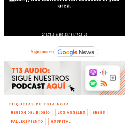
Síguenos en
ETIQUETAS DE ESTA NOTA
REGIÓN DEL BIOBÍO
LOS ÁNGELES
BEBÉS
FALLECIMIENTO
HOSPITAL