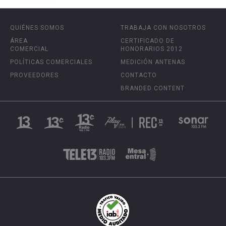
QUIÉNES SOMOS
TRABAJA CON NOSOTROS
ÁREA
CERTIFICADO DE
COMERCIAL
HONORARIOS 2012
POLÍTICAS COMERCIALES
MEDICIÓN ANTENAS
PROVEEDORES
CONTACTO
BRANDED CONTENT