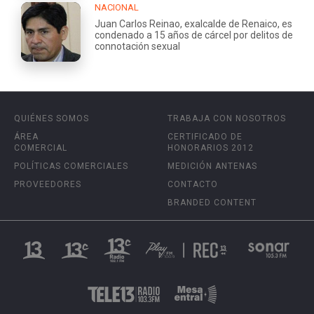
NACIONAL
Juan Carlos Reinao, exalcalde de Renaico, es
condenado a 15 años de cárcel por delitos de
connotación sexual
QUIÉNES SOMOS
TRABAJA CON NOSOTROS
ÁREA
CERTIFICADO DE
COMERCIAL
HONORARIOS 2012
POLÍTICAS COMERCIALES
MEDICIÓN ANTENAS
PROVEEDORES
CONTACTO
BRANDED CONTENT