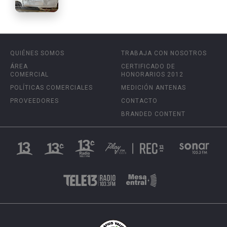
QUIÉNES SOMOS
TRABAJA CON NOSOTROS
ÁREA
CERTIFICADO DE
COMERCIAL
HONORARIOS 2012
POLÍTICAS COMERCIALES
MEDICIÓN ANTENAS
PROVEEDORES
CONTACTO
BRANDED CONTENT